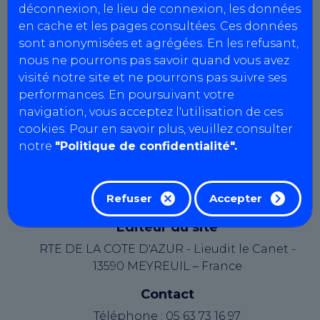
déconnexion, le lieu de connexion, les données
Contrôle technique du Vallon
en cache et les pages consultées. Ces données
Agrément : S049Z220
sont anonymisées et agrégées. En les refusant,
SIRET : 983 480 575 00015
nous ne pourrons pas savoir quand vous avez
N° intracommunautaire :
visité notre site et ne pourrons pas suivre ses
FR12983480575
performances. En poursuivant votre
Capital social : 2000 €
navigation, vous acceptez l'utilisation de ces
cookies. Pour en savoir plus, veuillez consulter
Le présent site web est édité par AutoBilan-
notre
"Politique de confidentialité".
Systems, une société par actions simplifiée au
capital de 19362,00 euros, immatriculée au
Registre du Commerce et des Sociétés d'Aix-en-
Refuser
Accepter
Provence sous le numéro B 334 821 097.
Éditeur du site
RTE DE LA COTE D'AZUR - Lieudit le Canet -
13590 MEYREUIL – France
Contact
Téléphone : 05 63 73 16 97